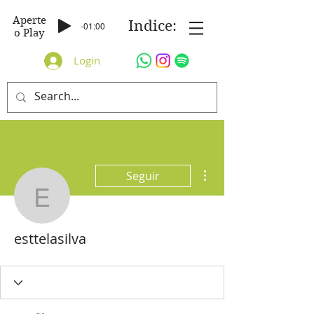
Aperte
Indice:
-01:00
o Play
Login
Mais ações
Seguir
esttelasilva
esttelasilva