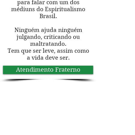
para falar com um dos
médiuns do Espiritualismo
Brasil.
Ninguém ajuda ninguém
julgando, criticando ou
maltratando.
Tem que ser leve, assim como
a vida deve ser.
Atendimento Fraterno
Espiritualismo Brasil
Siga-nos
Grupo Espiritualista
Trabalhando a conscientização
do amor universal